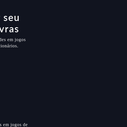
r seu
vras
ades em jogos
ionários.
es em jogos de