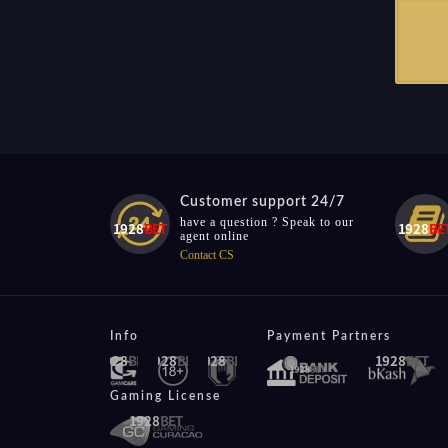
Customer support 24/7
have a question ? Speak to our
agent online
Contact CS
Info
Payment Partners
Gaming License