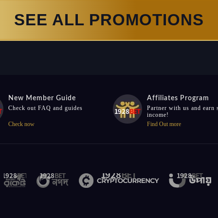
SEE ALL PROMOTIONS
New Member Guide
Affiliates Program
Check out FAQ and guides
Partner with us and earn
income!
Check now
Find Out more