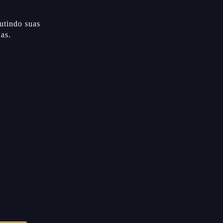
utindo suas
das.