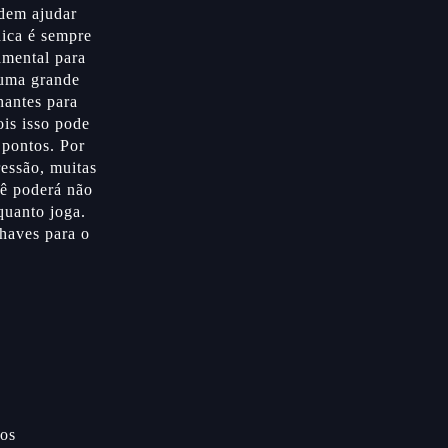
odem ajudar
dica é sempre
amental para
 uma grande
hantes para
ois isso pode
 pontos. Por
ressão, muitas
cê poderá não
quanto joga.
chaves para o
os