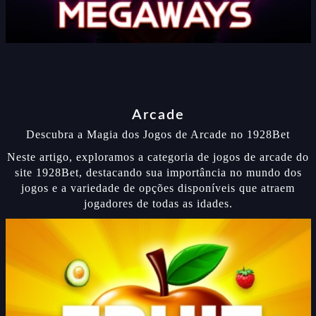
Arcade
Descubra a Magia dos Jogos de Arcade no 1928Bet
Neste artigo, exploramos a categoria de jogos de arcade do
site 1928Bet, destacando sua importância no mundo dos
jogos e a variedade de opções disponíveis que atraem
jogadores de todas as idades.