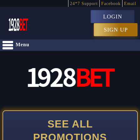
24*7 Support
Facebook
Email
LOGIN
SIGN UP
Menu
SEE ALL
PROMOTIONS