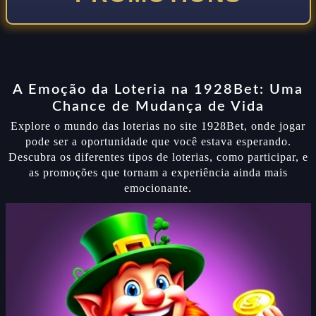
A Emoção da Loteria na 1928Bet: Uma
Chance de Mudança de Vida
Explore o mundo das loterias no site 1928Bet, onde jogar
pode ser a oportunidade que você estava esperando.
Descubra os diferentes tipos de loterias, como participar, e
as promoções que tornam a experiência ainda mais
emocionante.