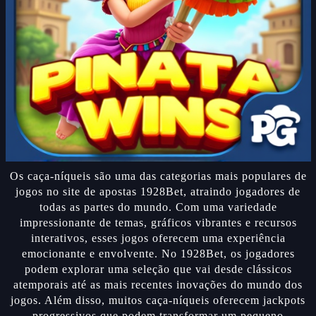
Os caça-níqueis são uma das categorias mais populares de
jogos no site de apostas 1928Bet, atraindo jogadores de
todas as partes do mundo. Com uma variedade
impressionante de temas, gráficos vibrantes e recursos
interativos, esses jogos oferecem uma experiência
emocionante e envolvente. No 1928Bet, os jogadores
podem explorar uma seleção que vai desde clássicos
atemporais até as mais recentes inovações do mundo dos
jogos. Além disso, muitos caça-níqueis oferecem jackpots
progressivos que podem transformar um pequeno