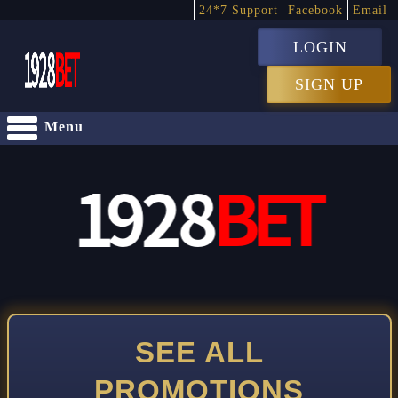
24*7 Support
Facebook
Email
LOGIN
SIGN UP
Menu
SEE ALL
PROMOTIONS