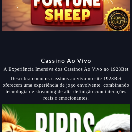
Cassino Ao Vivo
A Experiência Imersiva dos Cassinos Ao Vivo no 1928Bet
Descubra como os cassinos ao vivo no site 1928Bet
oferecem uma experiência de jogo envolvente, combinando
tecnologia de streaming de alta definição com interações
reais e emocionantes.