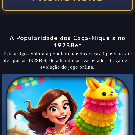
A Popularidade dos Caça-Níqueis no
1928Bet
Este artigo explora a popularidade dos caça-níqueis no site
de apostas 1928Bet, detalhando sua variedade, atração e a
evolução do jogo online.