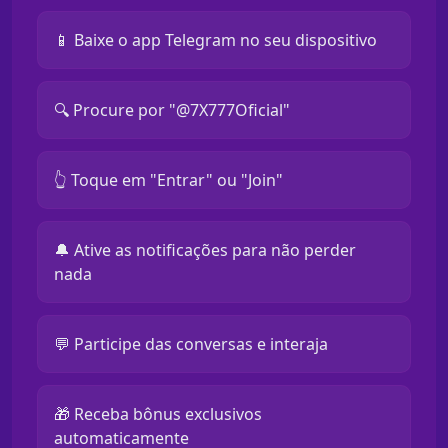
📱 Baixe o app Telegram no seu dispositivo
🔍 Procure por "@7X777Oficial"
👆 Toque em "Entrar" ou "Join"
🔔 Ative as notificações para não perder
nada
💬 Participe das conversas e interaja
🎁 Receba bônus exclusivos
automaticamente