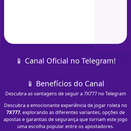
📱 Canal Oficial no Telegram!
📱 Benefícios do Canal
Descubra as vantagens de seguir a 7X777 no Telegram
Descubra a emocionante experiência de jogar roleta no
7X777
, explorando as diferentes variantes, opções de
apostas e garantias de segurança que tornam este jogo
uma escolha popular entre os apostadores.