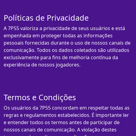
Políticas de Privacidade
A 7P55 valoriza a privacidade de seus usuários e está
empenhada em proteger todas as informações
pessoais fornecidas durante o uso de nossos canais de
comunicação. Todos os dados coletados são utilizados
exclusivamente para fins de melhoria contínua da
experiência de nossos jogadores.
Termos e Condições
Os usuários da 7P55 concordam em respeitar todas as
regras e regulamentos estabelecidos. É importante ler
e entender todos os termos antes de participar de
nossos canais de comunicação. A violação destes