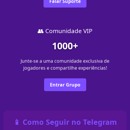
Falar Suporte
👥 Comunidade VIP
1000+
Junte-se a uma comunidade exclusiva de
jogadores e compartilhe experiências!
Entrar Grupo
📱 Como Seguir no Telegram