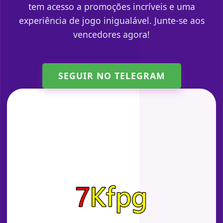
tem acesso a promoções incríveis e uma
experiência de jogo inigualável. Junte-se aos
vencedores agora!
SEGUIR NO TELEGRAM