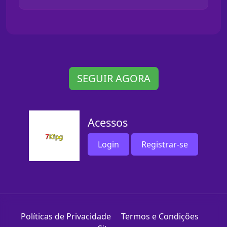
SEGUIR AGORA
Acessos
Login
Registrar-se
Políticas de Privacidade
Termos e Condições