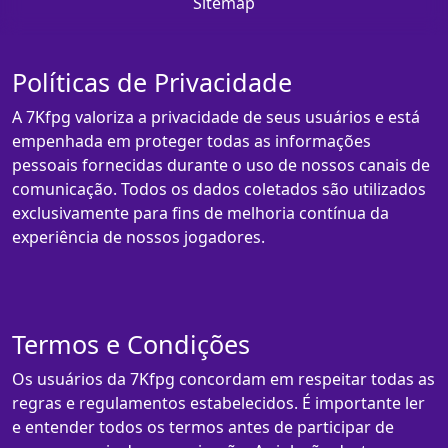
Sitemap
Políticas de Privacidade
A 7Kfpg valoriza a privacidade de seus usuários e está
empenhada em proteger todas as informações
pessoais fornecidas durante o uso de nossos canais de
comunicação. Todos os dados coletados são utilizados
exclusivamente para fins de melhoria contínua da
experiência de nossos jogadores.
Termos e Condições
Os usuários da 7Kfpg concordam em respeitar todas as
regras e regulamentos estabelecidos. É importante ler
e entender todos os termos antes de participar de