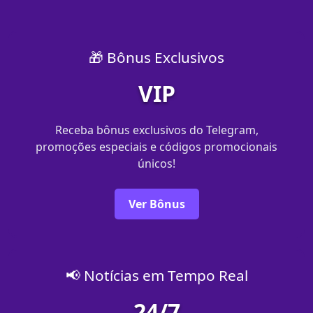
🎁 Bônus Exclusivos
VIP
Receba bônus exclusivos do Telegram,
promoções especiais e códigos promocionais
únicos!
Ver Bônus
📢 Notícias em Tempo Real
24/7