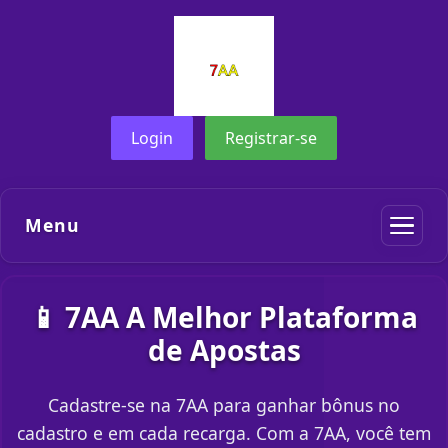
Login
Registrar-se
Menu
📱 7AA A Melhor Plataforma
de Apostas
Cadastre-se na 7AA para ganhar bônus no
cadastro e em cada recarga. Com a 7AA, você tem