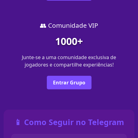
👥 Comunidade VIP
1000+
Junte-se a uma comunidade exclusiva de
jogadores e compartilhe experiências!
Entrar Grupo
📱 Como Seguir no Telegram