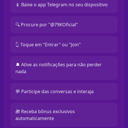
📱 Baixe o app Telegram no seu dispositivo
🔍 Procure por "@79KOficial"
👆 Toque em "Entrar" ou "Join"
🔔 Ative as notificações para não perder
nada
💬 Participe das conversas e interaja
🎁 Receba bônus exclusivos
automaticamente