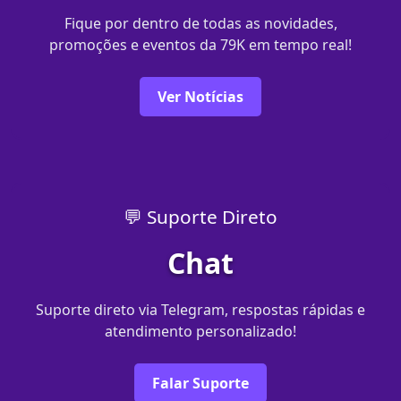
Fique por dentro de todas as novidades,
promoções e eventos da 79K em tempo real!
Ver Notícias
💬 Suporte Direto
Chat
Suporte direto via Telegram, respostas rápidas e
atendimento personalizado!
Falar Suporte