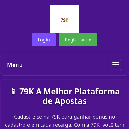
Login
Registrar-se
Menu
📱 79K A Melhor Plataforma
de Apostas
Cadastre-se na 79K para ganhar bônus no
cadastro e em cada recarga. Com a 79K, você tem