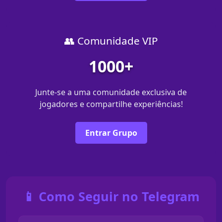
👥 Comunidade VIP
1000+
Junte-se a uma comunidade exclusiva de
jogadores e compartilhe experiências!
Entrar Grupo
📱 Como Seguir no Telegram