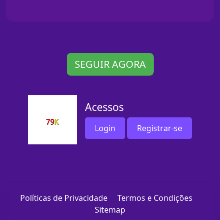
SEGUIR AGORA
Acessos
Login
Registrar-se
Políticas de Privacidade
Termos e Condições
Sitemap