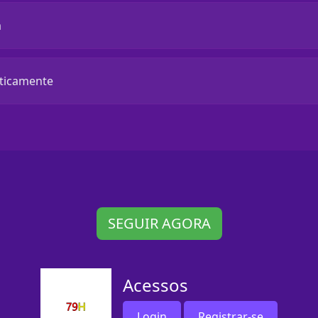
a
aticamente
SEGUIR AGORA
Acessos
Login
Registrar-se