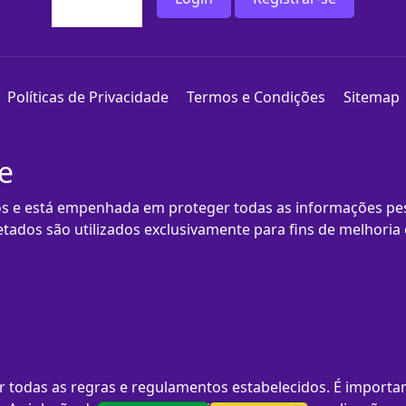
Políticas de Privacidade
Termos e Condições
Sitemap
de
ios e está empenhada em proteger todas as informações pe
tados são utilizados exclusivamente para fins de melhoria
todas as regras e regulamentos estabelecidos. É importan