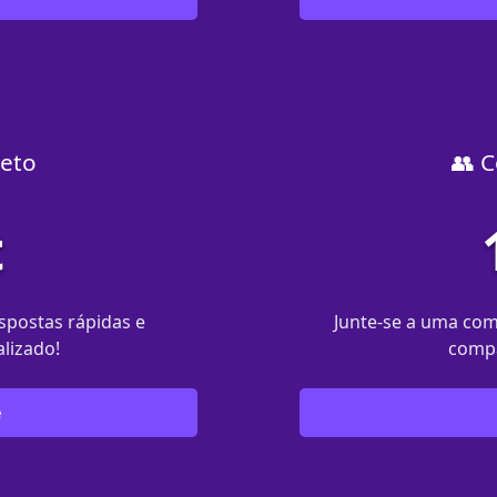
reto
👥 
t
espostas rápidas e
Junte-se a uma com
lizado!
compa
e