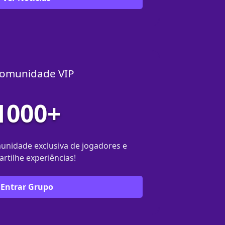
Comunidade VIP
1000+
unidade exclusiva de jogadores e
rtilhe experiências!
Entrar Grupo