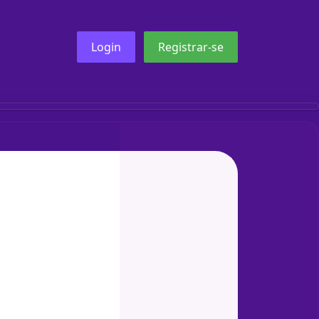
Login
Registrar-se