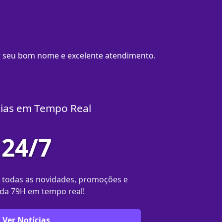
or seu bom nome e excelente atendimento.
cias em Tempo Real
24/7
e todas as novidades, promoções e
 da 79H em tempo real!
Ver Notícias