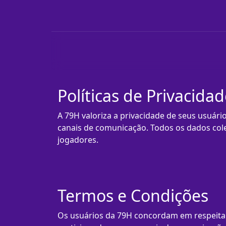
Políticas de Privacida
A 79H valoriza a privacidade de seus usuár
canais de comunicação. Todos os dados cole
jogadores.
Termos e Condições
Os usuários da 79H concordam em respeitar 