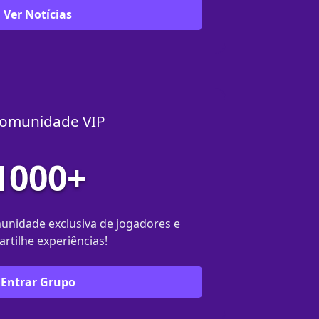
Ver Notícias
Comunidade VIP
1000+
unidade exclusiva de jogadores e
rtilhe experiências!
Entrar Grupo