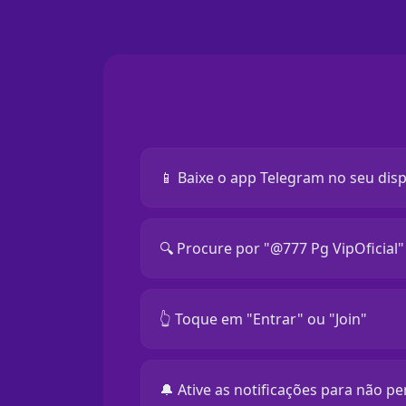
📱 Baixe o app Telegram no seu disp
🔍 Procure por "@777 Pg VipOficial"
👆 Toque em "Entrar" ou "Join"
🔔 Ative as notificações para não p