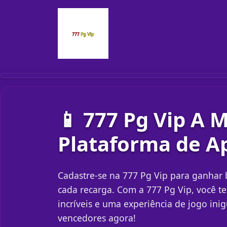
📱 777 Pg Vip A 
Plataforma de A
Cadastre-se na 777 Pg Vip para ganhar
cada recarga. Com a 777 Pg Vip, você 
incríveis e uma experiência de jogo inig
vencedores agora!