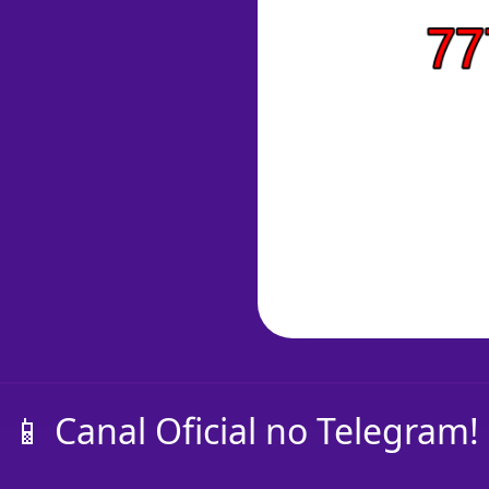
📱 Canal Oficial no Telegram!