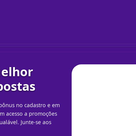
Melhor
postas
 bônus no cadastro e em
tem acesso a promoções
ualável. Junte-se aos