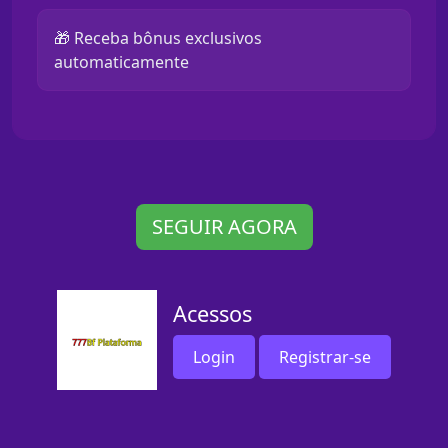
🎁 Receba bônus exclusivos
automaticamente
SEGUIR AGORA
Acessos
Login
Registrar-se