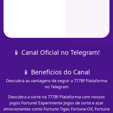
📱 Canal Oficial no Telegram!
📱 Benefícios do Canal
Descubra as vantagens de seguir a 777Bf Plataforma
no Telegram
Descubra a sorte na 777Bf Plataforma com nossos
jogos Fortune! Experimente jogos de sorte e azar
emocionantes como Fortune Tiger, Fortune OX, Fortune