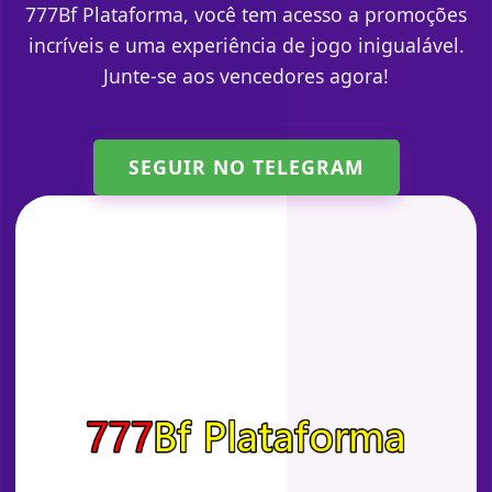
777Bf Plataforma, você tem acesso a promoções
incríveis e uma experiência de jogo inigualável.
Junte-se aos vencedores agora!
SEGUIR NO TELEGRAM