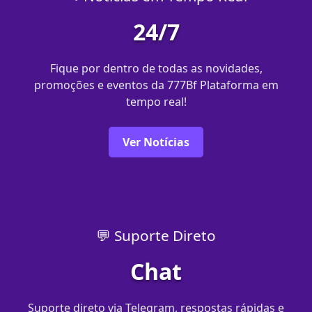
24/7
Fique por dentro de todas as novidades,
promoções e eventos da 777Bf Plataforma em
tempo real!
Ver Notícias
💬 Suporte Direto
Chat
Suporte direto via Telegram, respostas rápidas e