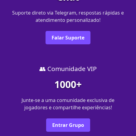
Suporte direto via Telegram, respostas rápidas e
atendimento personalizado!
Falar Suporte
👥 Comunidade VIP
1000+
Junte-se a uma comunidade exclusiva de
jogadores e compartilhe experiências!
Entrar Grupo