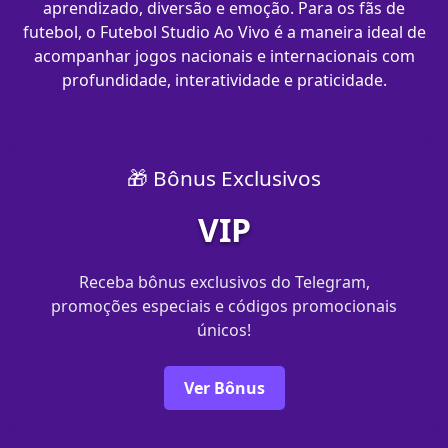
aprendizado, diversão e emoção. Para os fãs de
futebol, o Futebol Studio Ao Vivo é a maneira ideal de
acompanhar jogos nacionais e internacionais com
profundidade, interatividade e praticidade.
🎁 Bônus Exclusivos
VIP
Receba bônus exclusivos do Telegram,
promoções especiais e códigos promocionais
únicos!
Ver Bônus