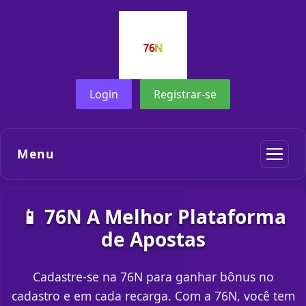
Login
Registrar-se
Menu
📱 76N A Melhor Plataforma
de Apostas
Cadastre-se na 76N para ganhar bônus no
cadastro e em cada recarga. Com a 76N, você tem