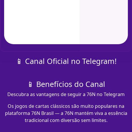
📱 Canal Oficial no Telegram!
📱 Benefícios do Canal
Descubra as vantagens de seguir a 76N no Telegram
Os jogos de cartas clássicos são muito populares na
plataforma 76N Brasil — a 76N mantém viva a essência
tradicional com diversão sem limites.