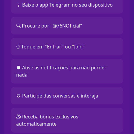
📱 Baixe o app Telegram no seu dispositivo
🔍 Procure por "@76NOficial"
👆 Toque em "Entrar" ou "Join"
🔔 Ative as notificações para não perder
nada
💬 Participe das conversas e interaja
🎁 Receba bônus exclusivos
automaticamente