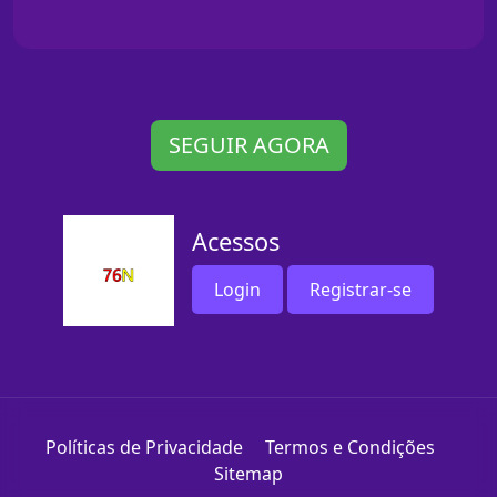
SEGUIR AGORA
Acessos
Login
Registrar-se
Políticas de Privacidade
Termos e Condições
Sitemap