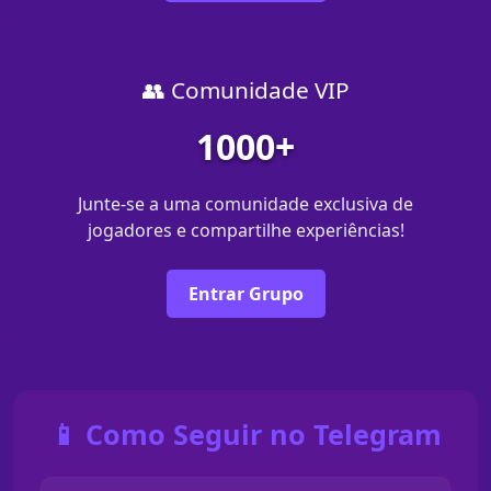
👥 Comunidade VIP
1000+
Junte-se a uma comunidade exclusiva de
jogadores e compartilhe experiências!
Entrar Grupo
📱 Como Seguir no Telegram