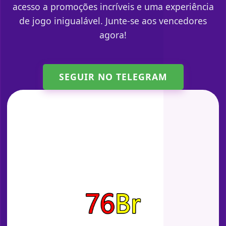
acesso a promoções incríveis e uma experiência
de jogo inigualável. Junte-se aos vencedores
agora!
SEGUIR NO TELEGRAM