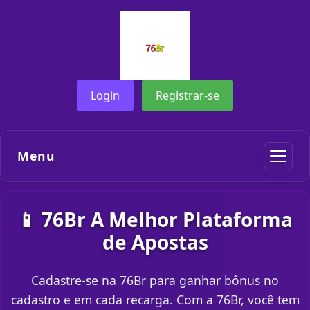
Login
Registrar-se
Menu
📱 76Br A Melhor Plataforma
de Apostas
Cadastre-se na 76Br para ganhar bônus no
cadastro e em cada recarga. Com a 76Br, você tem