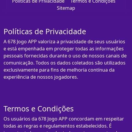
Políticas de Privacidade
Termos e Condições
Sitemap
Políticas de Privacidade
A 678 Jogo APP valoriza a privacidade de seus usuários
e está empenhada em proteger todas as informações
pessoais fornecidas durante o uso de nossos canais de
comunicação. Todos os dados coletados são utilizados
exclusivamente para fins de melhoria contínua da
experiência de nossos jogadores.
Termos e Condições
Os usuários da 678 Jogo APP concordam em respeitar
todas as regras e regulamentos estabelecidos. É