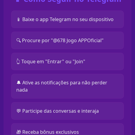
📱 Baixe o app Telegram no seu dispositivo
🔍 Procure por "@678 Jogo APPOficial"
👆 Toque em "Entrar" ou "Join"
🔔 Ative as notificações para não perder
nada
💬 Participe das conversas e interaja
🎁 Receba bônus exclusivos