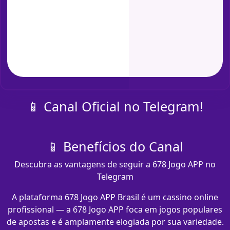
📱 Canal Oficial no Telegram!
📱 Benefícios do Canal
Descubra as vantagens de seguir a 678 Jogo APP no
Telegram
A plataforma 678 Jogo APP Brasil é um cassino online
profissional — a 678 Jogo APP foca em jogos populares
de apostas e é amplamente elogiada por sua variedade.