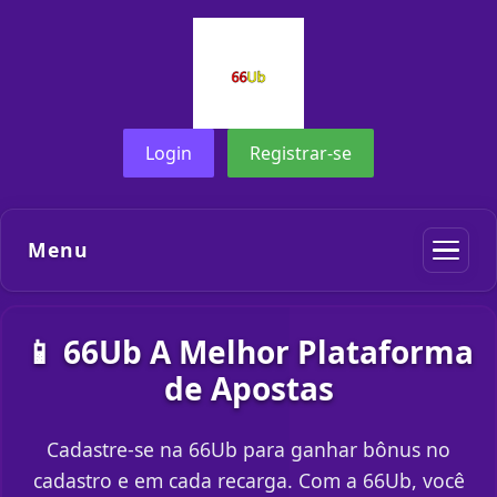
Login
Registrar-se
Menu
📱 66Ub A Melhor Plataforma
de Apostas
Cadastre-se na 66Ub para ganhar bônus no
cadastro e em cada recarga. Com a 66Ub, você