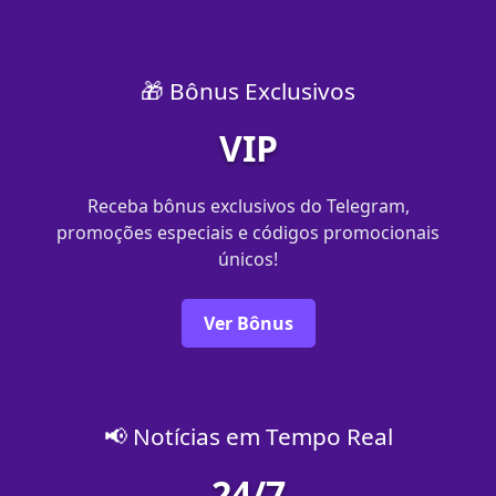
🎁 Bônus Exclusivos
VIP
Receba bônus exclusivos do Telegram,
promoções especiais e códigos promocionais
únicos!
Ver Bônus
📢 Notícias em Tempo Real
24/7