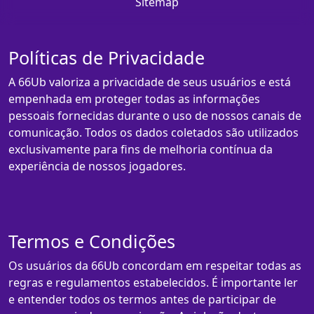
Sitemap
Políticas de Privacidade
A 66Ub valoriza a privacidade de seus usuários e está
empenhada em proteger todas as informações
pessoais fornecidas durante o uso de nossos canais de
comunicação. Todos os dados coletados são utilizados
exclusivamente para fins de melhoria contínua da
experiência de nossos jogadores.
Termos e Condições
Os usuários da 66Ub concordam em respeitar todas as
regras e regulamentos estabelecidos. É importante ler
e entender todos os termos antes de participar de