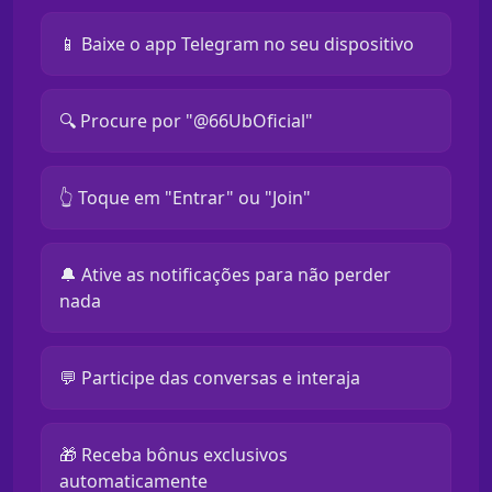
📱 Baixe o app Telegram no seu dispositivo
🔍 Procure por "@66UbOficial"
👆 Toque em "Entrar" ou "Join"
🔔 Ative as notificações para não perder
nada
💬 Participe das conversas e interaja
🎁 Receba bônus exclusivos
automaticamente