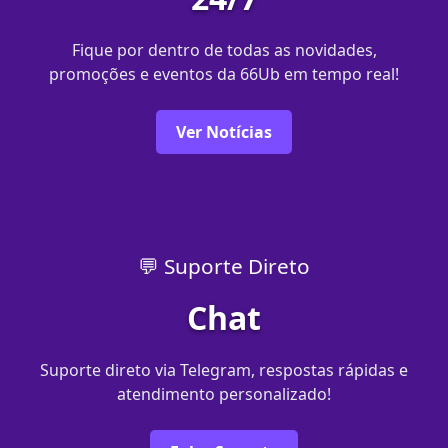
Fique por dentro de todas as novidades,
promoções e eventos da 66Ub em tempo real!
Ver Notícias
💬 Suporte Direto
Chat
Suporte direto via Telegram, respostas rápidas e
atendimento personalizado!