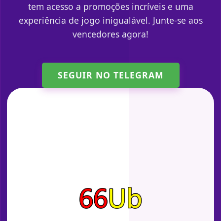
tem acesso a promoções incríveis e uma
experiência de jogo inigualável. Junte-se aos
vencedores agora!
SEGUIR NO TELEGRAM