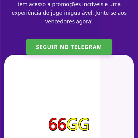
tem acesso a promoções incríveis e uma
experiência de jogo inigualável. Junte-se aos
vencedores agora!
SEGUIR NO TELEGRAM