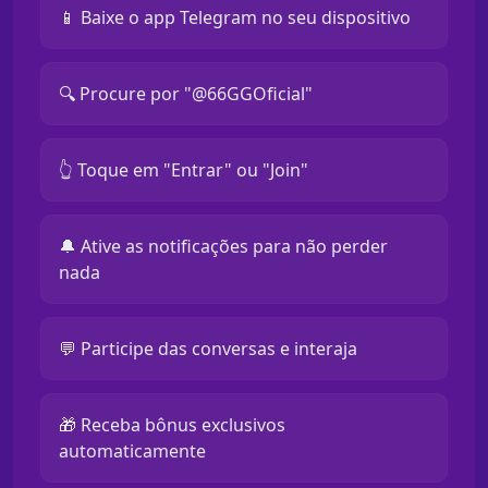
📱 Baixe o app Telegram no seu dispositivo
🔍 Procure por "@66GGOficial"
👆 Toque em "Entrar" ou "Join"
🔔 Ative as notificações para não perder
nada
💬 Participe das conversas e interaja
🎁 Receba bônus exclusivos
automaticamente