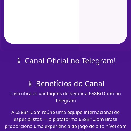
📱 Canal Oficial no Telegram!
📱 Benefícios do Canal
Descubra as vantagens de seguir a 658Brl.Com no
Telegram
A 658Brl.Com reúne uma equipe internacional de
especialistas — a plataforma 658Brl.Com Brasil
proporciona uma experiência de jogo de alto nível com