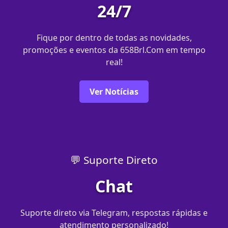
24/7
Fique por dentro de todas as novidades,
promoções e eventos da 658Brl.Com em tempo
real!
Ver Notícias
💬 Suporte Direto
Chat
Suporte direto via Telegram, respostas rápidas e
atendimento personalizado!