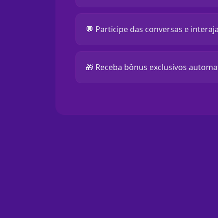
💬 Participe das conversas e interaj
🎁 Receba bônus exclusivos autom