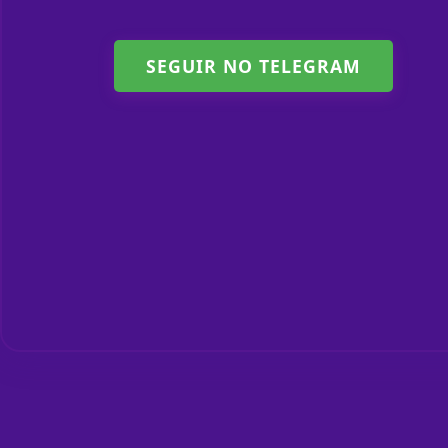
SEGUIR NO TELEGRAM