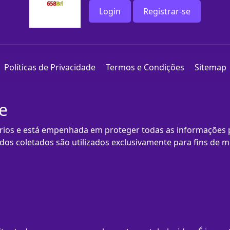
Login
Registrar-se
Políticas de Privacidade
Termos e Condições
Sitemap
de
uários e está empenhada em proteger todas as informações 
os coletados são utilizados exclusivamente para fins de m