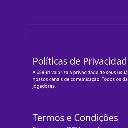
Políticas de Privacida
A 658Brl valoriza a privacidade de seus us
nossos canais de comunicação. Todos os dad
jogadores.
Termos e Condições