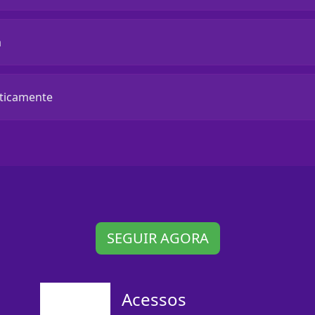
a
aticamente
SEGUIR AGORA
Acessos