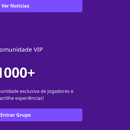
Ver Notícias
Comunidade VIP
1000+
unidade exclusiva de jogadores e
rtilhe experiências!
Entrar Grupo