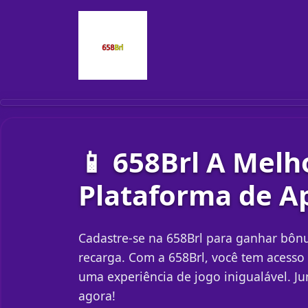
📱 658Brl A Melh
Plataforma de A
Cadastre-se na 658Brl para ganhar bôn
recarga. Com a 658Brl, você tem acesso 
uma experiência de jogo inigualável. J
agora!