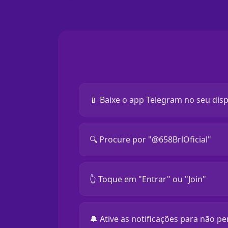
📱 Baixe o app Telegram no seu disp
🔍 Procure por "@658BrlOficial"
👆 Toque em "Entrar" ou "Join"
🔔 Ative as notificações para não p