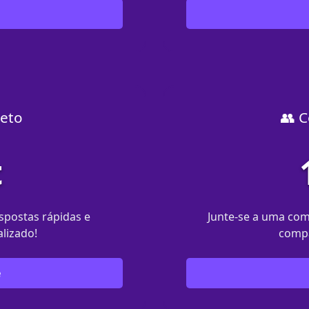
reto
👥 
t
espostas rápidas e
Junte-se a uma com
lizado!
compa
e