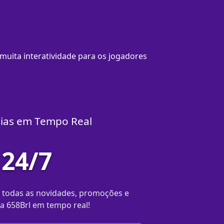
muita interatividade para os jogadores
cias em Tempo Real
24/7
e todas as novidades, promoções e
a 658Brl em tempo real!