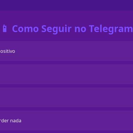
📱 Como Seguir no Telegram
ositivo
erder nada