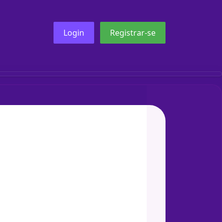
Login
Registrar-se