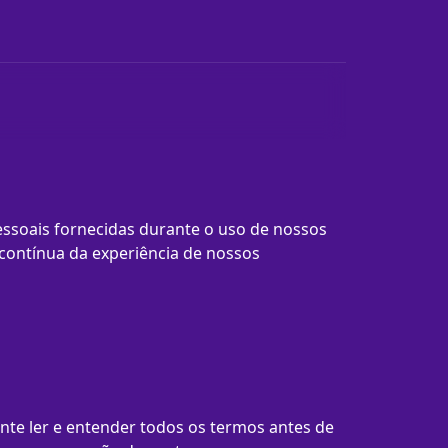
essoais fornecidas durante o uso de nossos
 contínua da experiência de nossos
nte ler e entender todos os termos antes de