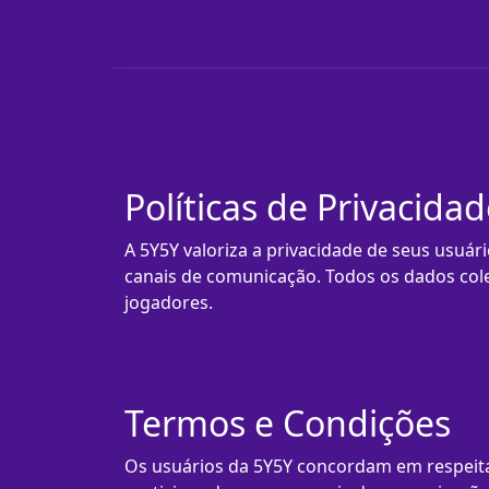
Políticas de Privacida
A 5Y5Y valoriza a privacidade de seus usuá
canais de comunicação. Todos os dados cole
jogadores.
Termos e Condições
Os usuários da 5Y5Y concordam em respeitar