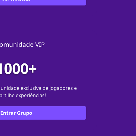
Comunidade VIP
1000+
unidade exclusiva de jogadores e
rtilhe experiências!
Entrar Grupo