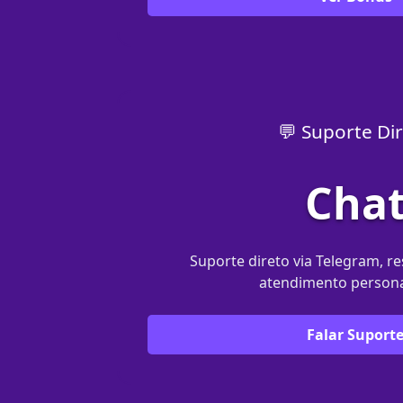
💬 Suporte Di
Cha
Suporte direto via Telegram, r
atendimento persona
Falar Suport