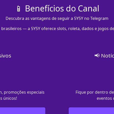
📱 Benefícios do Canal
Descubra as vantagens de seguir a 5Y5Y no Telegram
s brasileiros — a 5Y5Y oferece slots, roleta, dados e jogos 
sivos
📢 Notí
m, promoções especiais
Fique por dentro d
s únicos!
eventos 