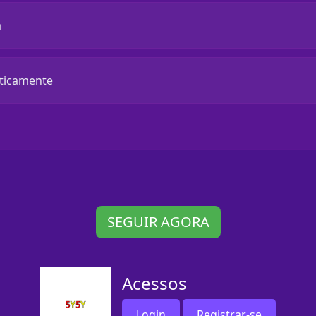
a
aticamente
SEGUIR AGORA
Acessos
Login
Registrar-se