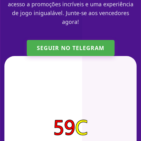
acesso a promoções incríveis e uma experiência
de jogo inigualável. Junte-se aos vencedores
agora!
SEGUIR NO TELEGRAM