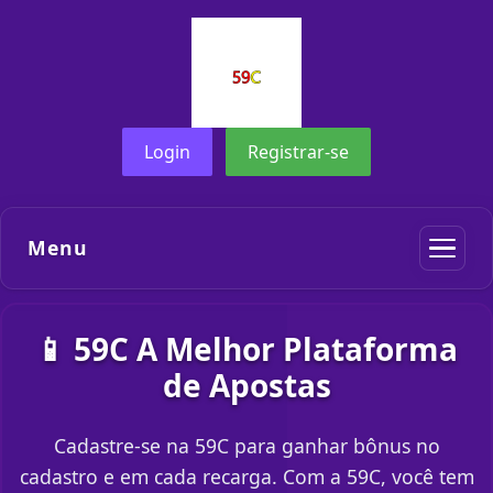
Login
Registrar-se
Menu
📱 59C A Melhor Plataforma
de Apostas
Cadastre-se na 59C para ganhar bônus no
cadastro e em cada recarga. Com a 59C, você tem