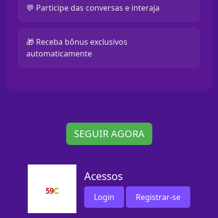
💬 Participe das conversas e interaja
🎁 Receba bônus exclusivos
automaticamente
SEGUIR AGORA
Acessos
Login
Registrar-se