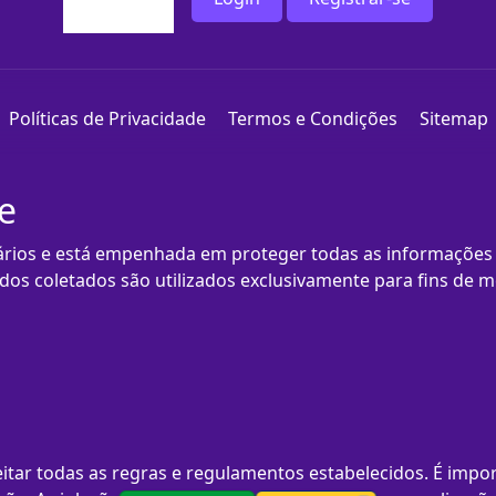
Políticas de Privacidade
Termos e Condições
Sitemap
de
uários e está empenhada em proteger todas as informações
os coletados são utilizados exclusivamente para fins de m
ar todas as regras e regulamentos estabelecidos. É impor