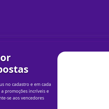
hor
postas
us no cadastro e em cada
 a promoções incríveis e
unte-se aos vencedores