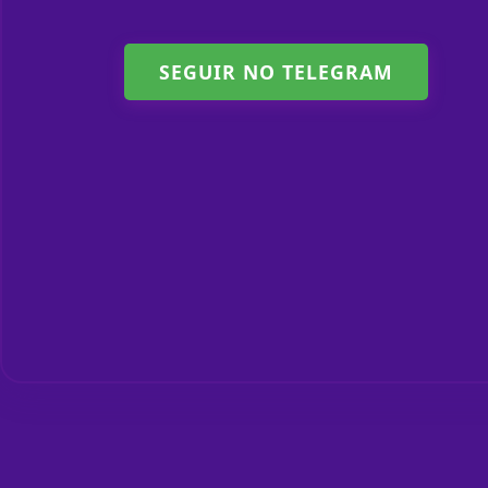
SEGUIR NO TELEGRAM