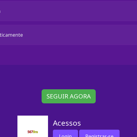
a
aticamente
SEGUIR AGORA
Acessos
Login
Registrar-se