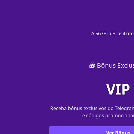
A 567Bra Brasil of
🎁 Bônus Exclu
VIP
Receba bônus exclusivos do Telegra
e códigos promocionai
Ver Bônus