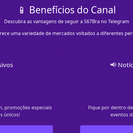
📱 Benefícios do Canal
Descubra as vantagens de seguir a 567Bra no Telegram
erece uma variedade de mercados voltados a diferentes per
sivos
📢 Notí
m, promoções especiais
Fique por dentro d
s únicos!
eventos d