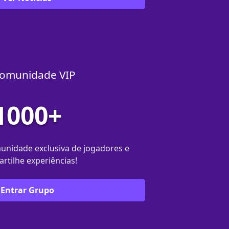
Comunidade VIP
1000+
unidade exclusiva de jogadores e
rtilhe experiências!
Entrar Grupo