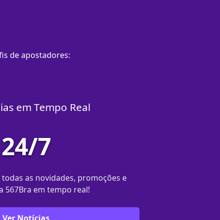
fis de apostadores:
cias em Tempo Real
24/7
e todas as novidades, promoções e
a 567Bra em tempo real!
Ver Notícias