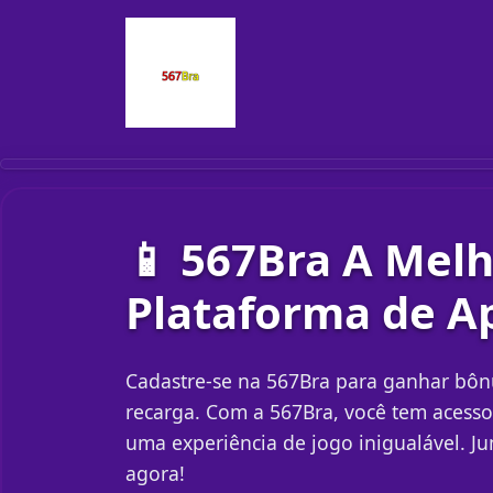
📱 567Bra A Mel
Plataforma de A
Cadastre-se na 567Bra para ganhar bôn
recarga. Com a 567Bra, você tem acesso
uma experiência de jogo inigualável. J
agora!