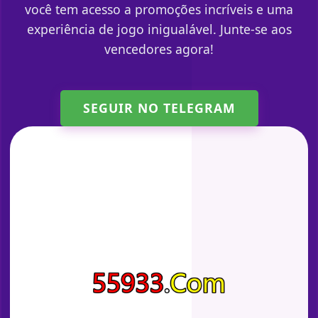
você tem acesso a promoções incríveis e uma
experiência de jogo inigualável. Junte-se aos
vencedores agora!
SEGUIR NO TELEGRAM