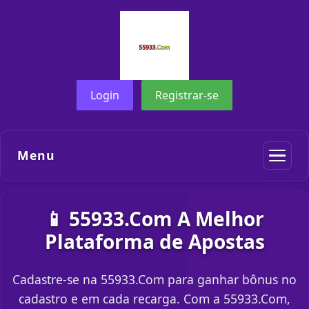
Login
Registrar-se
Menu
📱 55933.Com A Melhor
Plataforma de Apostas
Cadastre-se na 55933.Com para ganhar bônus no
cadastro e em cada recarga. Com a 55933.Com,