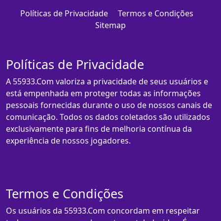
Políticas de Privacidade
Termos e Condições
Sitemap
Políticas de Privacidade
A 55933.Com valoriza a privacidade de seus usuários e
está empenhada em proteger todas as informações
pessoais fornecidas durante o uso de nossos canais de
comunicação. Todos os dados coletados são utilizados
exclusivamente para fins de melhoria contínua da
experiência de nossos jogadores.
Termos e Condições
Os usuários da 55933.Com concordam em respeitar