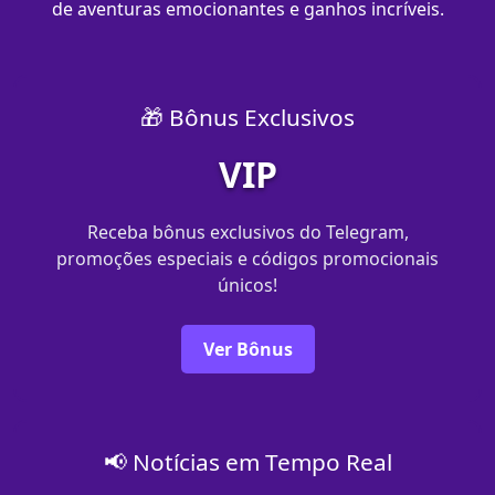
de aventuras emocionantes e ganhos incríveis.
🎁 Bônus Exclusivos
VIP
Receba bônus exclusivos do Telegram,
promoções especiais e códigos promocionais
únicos!
Ver Bônus
📢 Notícias em Tempo Real