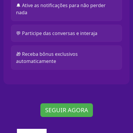
🔔 Ative as notificações para não perder
nada
💬 Participe das conversas e interaja
🎁 Receba bônus exclusivos
automaticamente
SEGUIR AGORA