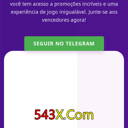
você tem acesso a promoções incríveis e uma
experiência de jogo inigualável. Junte-se aos
vencedores agora!
SEGUIR NO TELEGRAM