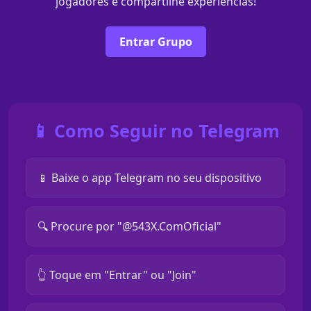
jogadores e compartilhe experiências!
Entrar Grupo
📱 Como Seguir no Telegram
📱 Baixe o app Telegram no seu dispositivo
🔍 Procure por "@543X.ComOficial"
👆 Toque em "Entrar" ou "Join"