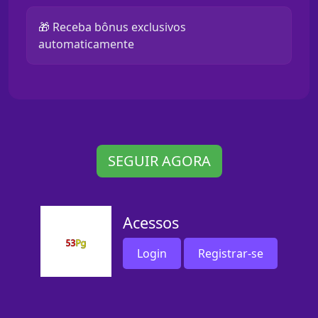
🎁 Receba bônus exclusivos
automaticamente
SEGUIR AGORA
Acessos
Login
Registrar-se