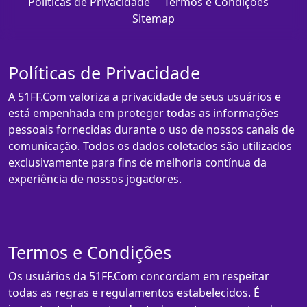
Políticas de Privacidade
Termos e Condições
Sitemap
Políticas de Privacidade
A 51FF.Com valoriza a privacidade de seus usuários e
está empenhada em proteger todas as informações
pessoais fornecidas durante o uso de nossos canais de
comunicação. Todos os dados coletados são utilizados
exclusivamente para fins de melhoria contínua da
experiência de nossos jogadores.
Termos e Condições
Os usuários da 51FF.Com concordam em respeitar
todas as regras e regulamentos estabelecidos. É