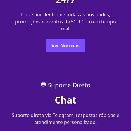
Fique por dentro de todas as novidades,
promoções e eventos da 51FF.Com em tempo
real!
Ver Notícias
💬 Suporte Direto
Chat
Suporte direto via Telegram, respostas rápidas e
atendimento personalizado!