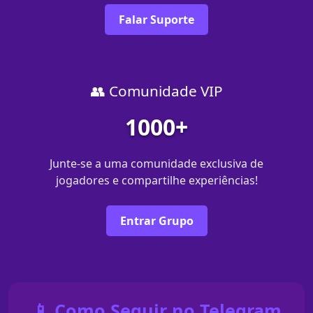
Falar Suporte
👥 Comunidade VIP
1000+
Junte-se a uma comunidade exclusiva de
jogadores e compartilhe experiências!
Entrar Grupo
📱 Como Seguir no Telegram