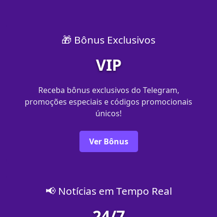
🎁 Bônus Exclusivos
VIP
Receba bônus exclusivos do Telegram,
promoções especiais e códigos promocionais
únicos!
Ver Bônus
📢 Notícias em Tempo Real
24/7