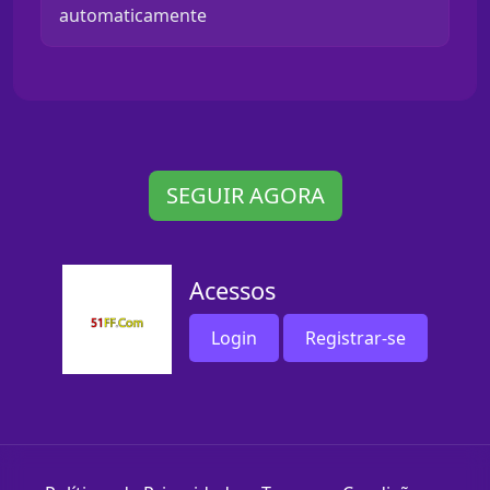
automaticamente
SEGUIR AGORA
Acessos
Login
Registrar-se