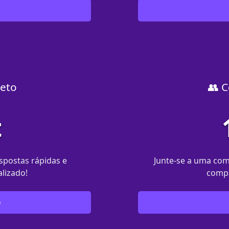
reto
👥 
t
espostas rápidas e
Junte-se a uma com
lizado!
compa
e