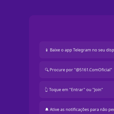
📱 Baixe o app Telegram no seu disp
🔍 Procure por "@5161.ComOficial"
👆 Toque em "Entrar" ou "Join"
🔔 Ative as notificações para não p