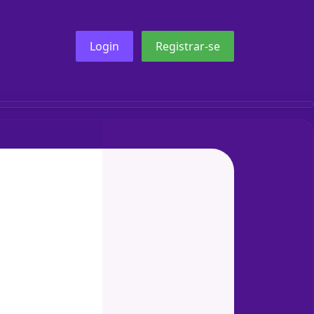
Login
Registrar-se