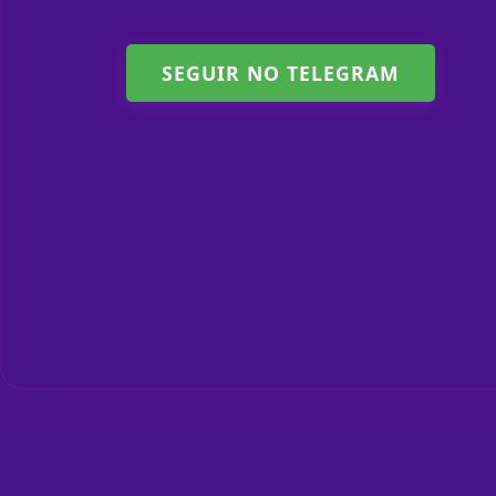
SEGUIR NO TELEGRAM