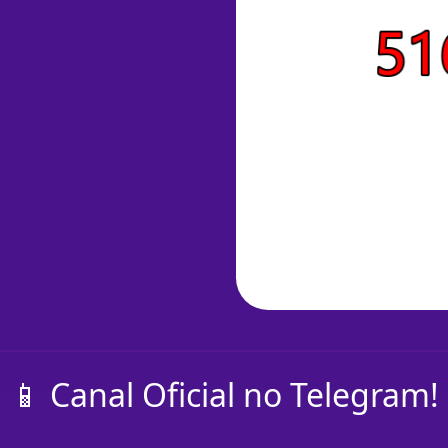
📱 Canal Oficial no Telegram!