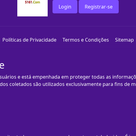
Login
Registrar-se
Políticas de Privacidade
Termos e Condições
Sitemap
de
usuários e está empenhada em proteger todas as informaçõ
os coletados são utilizados exclusivamente para fins de m