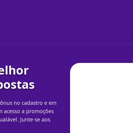
elhor
postas
bônus no cadastro e em
em acesso a promoções
ualável. Junte-se aos