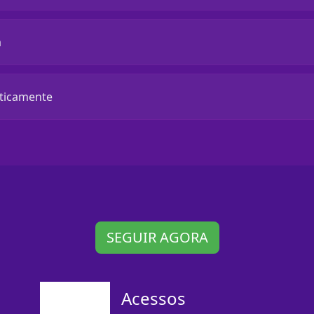
a
aticamente
SEGUIR AGORA
Acessos