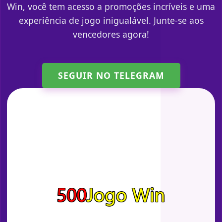
Win, você tem acesso a promoções incríveis e uma
experiência de jogo inigualável. Junte-se aos
vencedores agora!
SEGUIR NO TELEGRAM