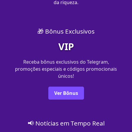
da riqueza.
🎁 Bônus Exclusivos
VIP
Receba bônus exclusivos do Telegram,
promoções especiais e códigos promocionais
únicos!
Ver Bônus
📢 Notícias em Tempo Real