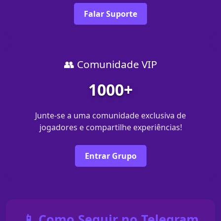
Falar Suporte
👥 Comunidade VIP
1000+
Junte-se a uma comunidade exclusiva de
jogadores e compartilhe experiências!
Entrar Grupo
📱 Como Seguir no Telegram