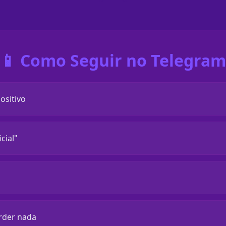
📱 Como Seguir no Telegram
ositivo
cial"
erder nada