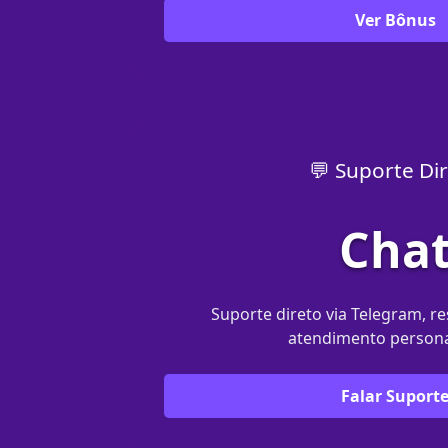
Ver Bônus
💬 Suporte Di
Cha
Suporte direto via Telegram, r
atendimento persona
Falar Suport