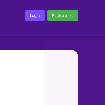
Login
Registrar-se