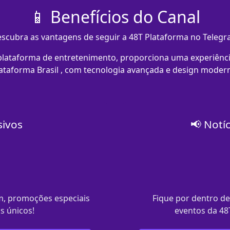
📱 Benefícios do Canal
scubra as vantagens de seguir a 48T Plataforma no Teleg
plataforma de entretenimento, proporciona uma experiênci
ataforma Brasil , com tecnologia avançada e design moder
sivos
📢 Notí
m, promoções especiais
Fique por dentro d
s únicos!
eventos da 48