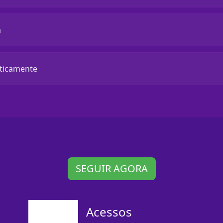
a
aticamente
SEGUIR AGORA
Acessos