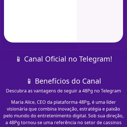
📱 Canal Oficial no Telegram!
📱 Benefícios do Canal
Descubra as vantagens de seguir a 48Pg no Telegram
Maria Alice, CEO da plataforma 48Pg, é uma líder
visionária que combina inovação, estratégia e paixão
pelo mundo do entretenimento digital. Sob sua direção,
a 48Pg tornou-se uma referência no setor de cassinos