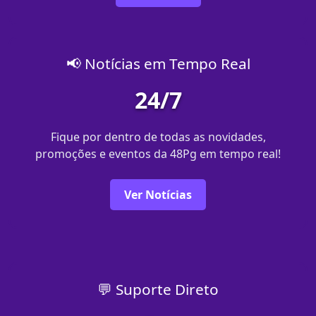
📢 Notícias em Tempo Real
24/7
Fique por dentro de todas as novidades,
promoções e eventos da 48Pg em tempo real!
Ver Notícias
💬 Suporte Direto