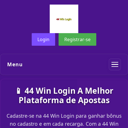
Login
Registrar-se
Menu
📱 44 Win Login A Melhor
Plataforma de Apostas
Cadastre-se na 44 Win Login para ganhar bônus
no cadastro e em cada recarga. Com a 44 Win