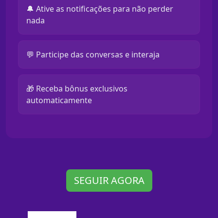
🔔 Ative as notificações para não perder
nada
💬 Participe das conversas e interaja
🎁 Receba bônus exclusivos
automaticamente
SEGUIR AGORA