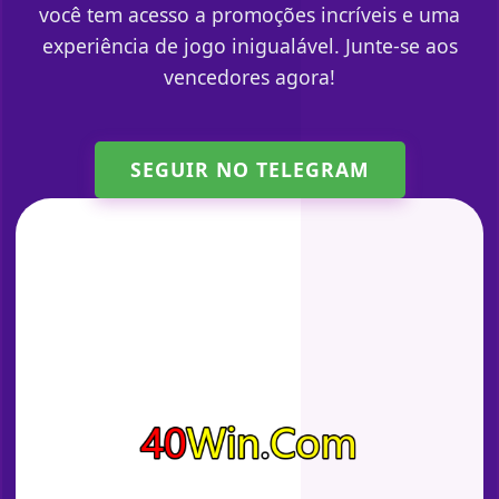
você tem acesso a promoções incríveis e uma
experiência de jogo inigualável. Junte-se aos
vencedores agora!
SEGUIR NO TELEGRAM