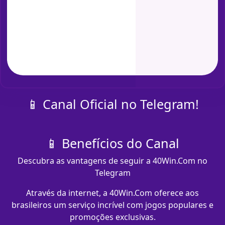
📱 Canal Oficial no Telegram!
📱 Benefícios do Canal
Descubra as vantagens de seguir a 40Win.Com no
Telegram
Através da internet, a 40Win.Com oferece aos
brasileiros um serviço incrível com jogos populares e
promoções exclusivas.