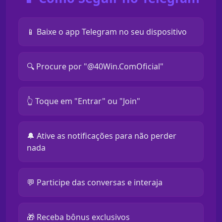
📱 Baixe o app Telegram no seu dispositivo
🔍 Procure por "@40Win.ComOficial"
👆 Toque em "Entrar" ou "Join"
🔔 Ative as notificações para não perder
nada
💬 Participe das conversas e interaja
🎁 Receba bônus exclusivos