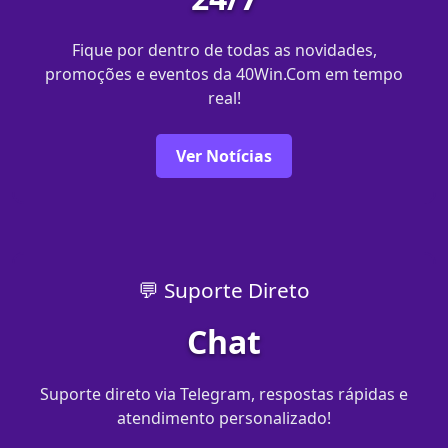
Fique por dentro de todas as novidades,
promoções e eventos da 40Win.Com em tempo
real!
Ver Notícias
💬 Suporte Direto
Chat
Suporte direto via Telegram, respostas rápidas e
atendimento personalizado!