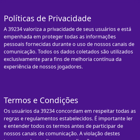
Políticas de Privacidade
A 39234 valoriza a privacidade de seus usuários e está
empenhada em proteger todas as informações
pessoais fornecidas durante o uso de nossos canais de
comunicação. Todos os dados coletados são utilizados
exclusivamente para fins de melhoria contínua da
experiência de nossos jogadores.
Termos e Condições
Os usuários da 39234 concordam em respeitar todas as
regras e regulamentos estabelecidos. É importante ler
e entender todos os termos antes de participar de
nossos canais de comunicação. A violação destes