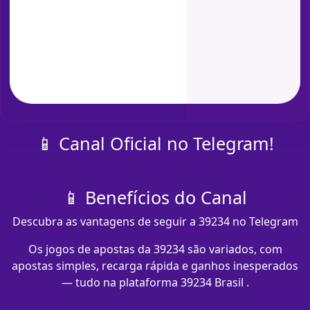
📱 Canal Oficial no Telegram!
📱 Benefícios do Canal
Descubra as vantagens de seguir a 39234 no Telegram
Os jogos de apostas da 39234 são variados, com
apostas simples, recarga rápida e ganhos inesperados
— tudo na plataforma 39234 Brasil .