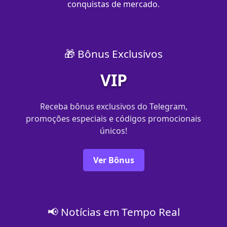
conquistas de mercado.
🎁 Bônus Exclusivos
VIP
Receba bônus exclusivos do Telegram,
promoções especiais e códigos promocionais
únicos!
Ver Bônus
📢 Notícias em Tempo Real