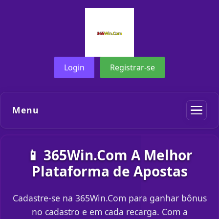
Login
Registrar-se
Menu
📱 365Win.Com A Melhor
Plataforma de Apostas
Cadastre-se na 365Win.Com para ganhar bônus
no cadastro e em cada recarga. Com a