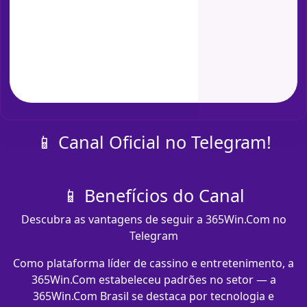
📱 Canal Oficial no Telegram!
📱 Benefícios do Canal
Descubra as vantagens de seguir a 365Win.Com no
Telegram
Como plataforma líder de cassino e entretenimento, a
365Win.Com estabeleceu padrões no setor — a
365Win.Com Brasil se destaca por tecnologia e