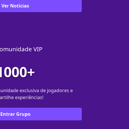
Ver Notícias
Comunidade VIP
1000+
unidade exclusiva de jogadores e
rtilhe experiências!
Entrar Grupo