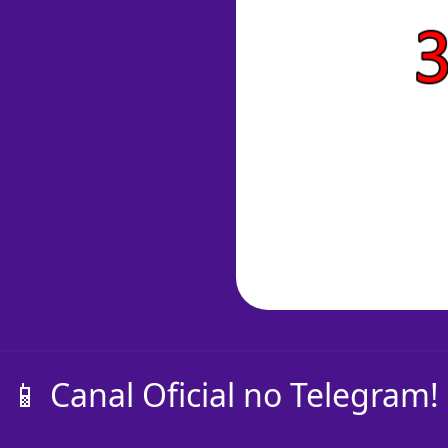
📱 Canal Oficial no Telegram!