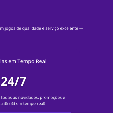
 jogos de qualidade e serviço excelente —
cias em Tempo Real
24/7
e todas as novidades, promoções e
da 35733 em tempo real!