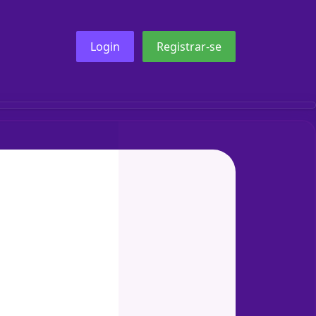
Login
Registrar-se