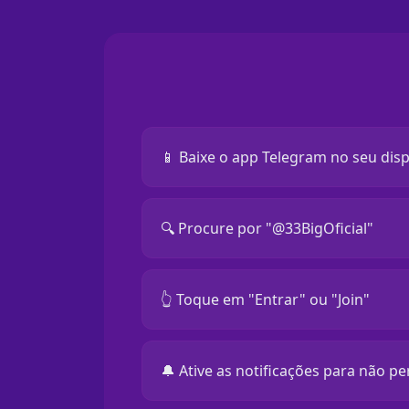
📱 Baixe o app Telegram no seu disp
🔍 Procure por "@33BigOficial"
👆 Toque em "Entrar" ou "Join"
🔔 Ative as notificações para não p