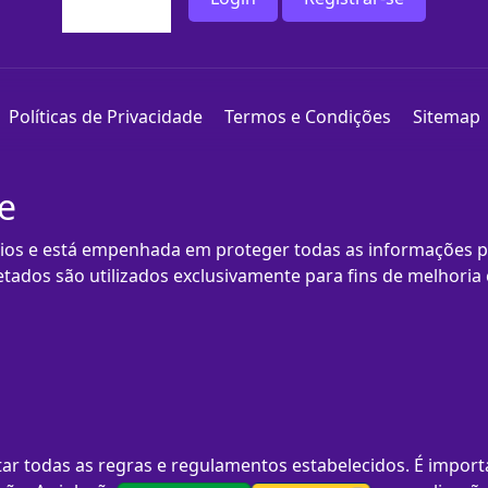
Políticas de Privacidade
Termos e Condições
Sitemap
de
ários e está empenhada em proteger todas as informações 
tados são utilizados exclusivamente para fins de melhoria
r todas as regras e regulamentos estabelecidos. É import