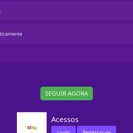
a
aticamente
SEGUIR AGORA
Acessos
Login
Registrar-se