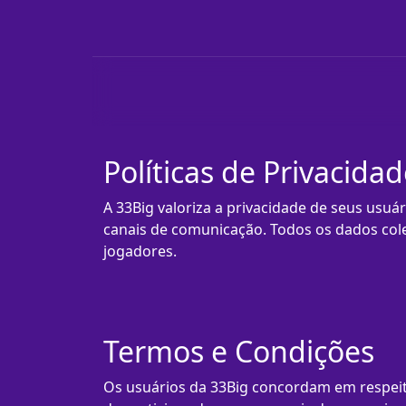
Políticas de Privacida
A 33Big valoriza a privacidade de seus usu
canais de comunicação. Todos os dados cole
jogadores.
Termos e Condições
Os usuários da 33Big concordam em respeita