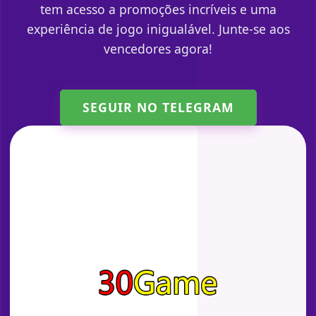
tem acesso a promoções incríveis e uma
experiência de jogo inigualável. Junte-se aos
vencedores agora!
SEGUIR NO TELEGRAM