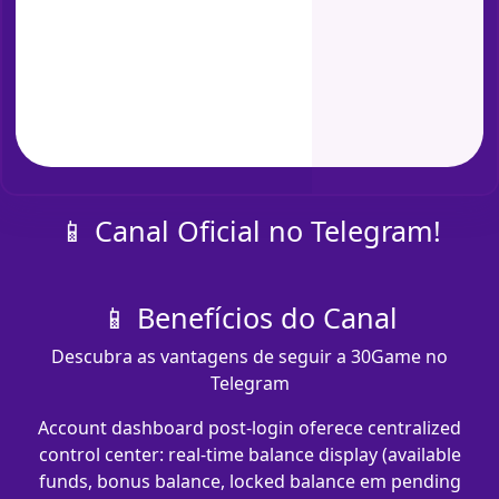
📱 Canal Oficial no Telegram!
📱 Benefícios do Canal
Descubra as vantagens de seguir a 30Game no
Telegram
Account dashboard post-login oferece centralized
control center: real-time balance display (available
funds, bonus balance, locked balance em pending