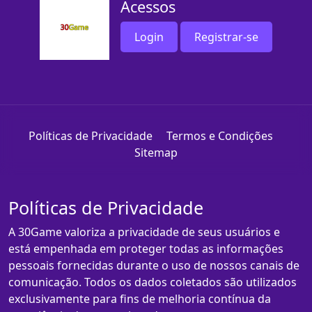
Acessos
Login
Registrar-se
Políticas de Privacidade
Termos e Condições
Sitemap
Políticas de Privacidade
A 30Game valoriza a privacidade de seus usuários e
está empenhada em proteger todas as informações
pessoais fornecidas durante o uso de nossos canais de
comunicação. Todos os dados coletados são utilizados
exclusivamente para fins de melhoria contínua da