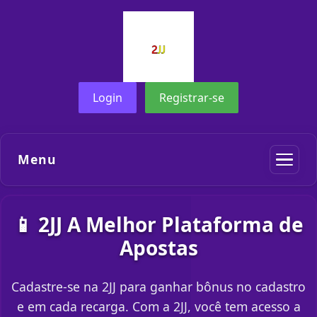
Login
Registrar-se
Menu
📱 2JJ A Melhor Plataforma de
Apostas
Cadastre-se na 2JJ para ganhar bônus no cadastro
e em cada recarga. Com a 2JJ, você tem acesso a