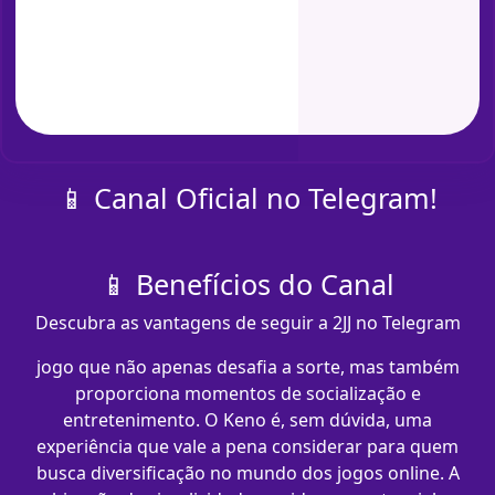
📱 Canal Oficial no Telegram!
📱 Benefícios do Canal
Descubra as vantagens de seguir a 2JJ no Telegram
jogo que não apenas desafia a sorte, mas também
proporciona momentos de socialização e
entretenimento. O Keno é, sem dúvida, uma
experiência que vale a pena considerar para quem
busca diversificação no mundo dos jogos online. A