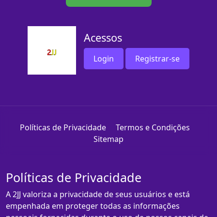
Acessos
Login
Registrar-se
Políticas de Privacidade
Termos e Condições
Sitemap
Políticas de Privacidade
A 2JJ valoriza a privacidade de seus usuários e está
empenhada em proteger todas as informações