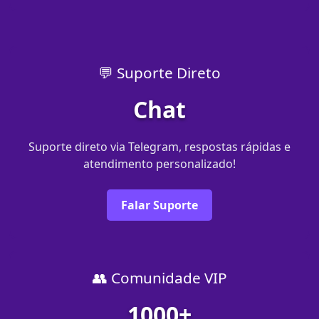
💬 Suporte Direto
Chat
Suporte direto via Telegram, respostas rápidas e
atendimento personalizado!
Falar Suporte
👥 Comunidade VIP
1000+