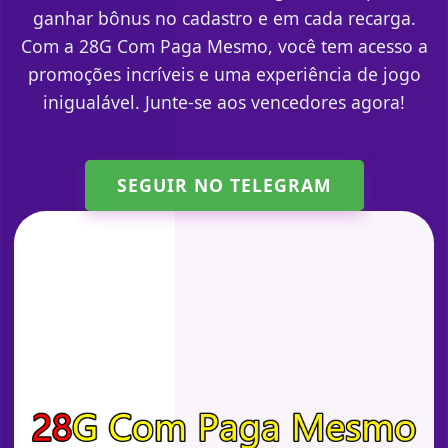
ganhar bônus no cadastro e em cada recarga.
Com a 28G Com Paga Mesmo, você tem acesso a
promoções incríveis e uma experiência de jogo
inigualável. Junte-se aos vencedores agora!
SEGUIR NO TELEGRAM