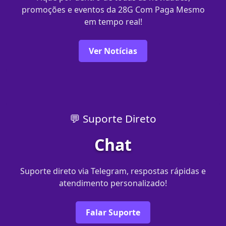
promoções e eventos da 28G Com Paga Mesmo
em tempo real!
Ver Notícias
💬 Suporte Direto
Chat
Suporte direto via Telegram, respostas rápidas e
atendimento personalizado!
Falar Suporte