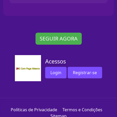
SEGUIR AGORA
Acessos
Login
Registrar-se
Políticas de Privacidade
Termos e Condições
Sitemap