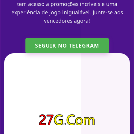
tem acesso a promoções incríveis e uma
experiência de jogo inigualável. Junte-se aos
vencedores agora!
SEGUIR NO TELEGRAM