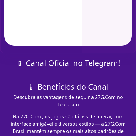
📱 Canal Oficial no Telegram!
📱 Benefícios do Canal
Descubra as vantagens de seguir a 27G.Com no
Telegram
Na 27G.Com , os jogos são fáceis de operar, com
interface amigável e diversos estilos — a 27G.Com
Brasil mantém sempre os mais altos padrões de