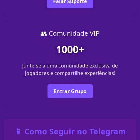
Falar Suporte
👥 Comunidade VIP
1000+
Junte-se a uma comunidade exclusiva de
jogadores e compartilhe experiências!
Entrar Grupo
📱 Como Seguir no Telegram