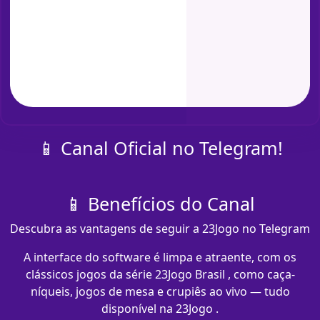
📱 Canal Oficial no Telegram!
📱 Benefícios do Canal
Descubra as vantagens de seguir a 23Jogo no Telegram
A interface do software é limpa e atraente, com os
clássicos jogos da série 23Jogo Brasil , como caça-
níqueis, jogos de mesa e crupiês ao vivo — tudo
disponível na 23Jogo .