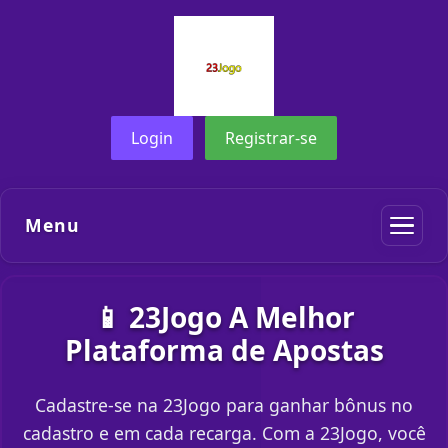
Login
Registrar-se
Menu
📱 23Jogo A Melhor
Plataforma de Apostas
Cadastre-se na 23Jogo para ganhar bônus no
cadastro e em cada recarga. Com a 23Jogo, você