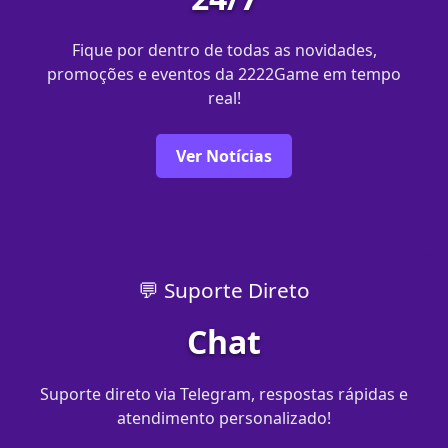
Fique por dentro de todas as novidades,
promoções e eventos da 2222Game em tempo
real!
Ver Notícias
💬 Suporte Direto
Chat
Suporte direto via Telegram, respostas rápidas e
atendimento personalizado!