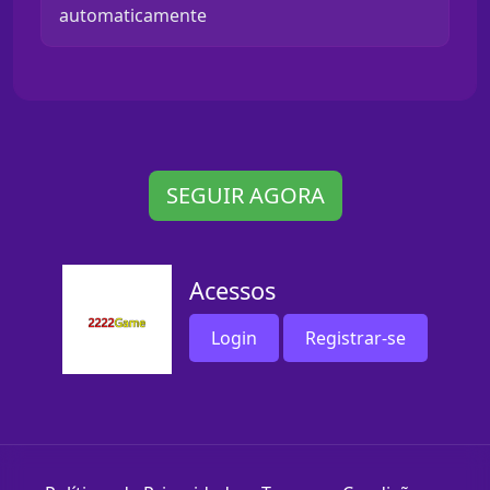
automaticamente
SEGUIR AGORA
Acessos
Login
Registrar-se