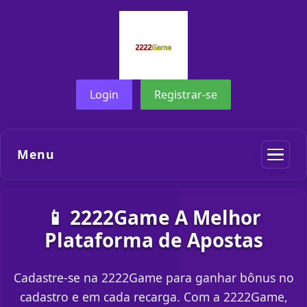
Login
Registrar-se
Menu
📱 2222Game A Melhor
Plataforma de Apostas
Cadastre-se na 2222Game para ganhar bônus no
cadastro e em cada recarga. Com a 2222Game,