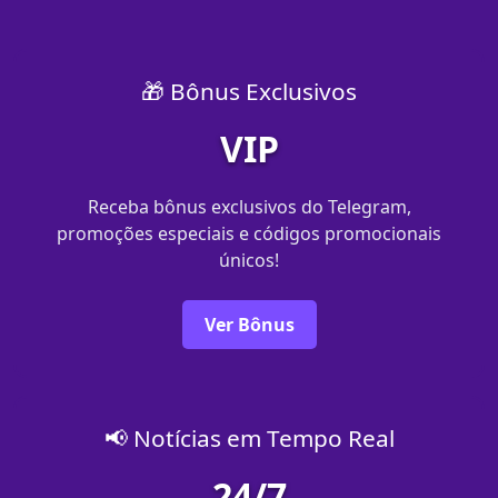
🎁 Bônus Exclusivos
VIP
Receba bônus exclusivos do Telegram,
promoções especiais e códigos promocionais
únicos!
Ver Bônus
📢 Notícias em Tempo Real
24/7