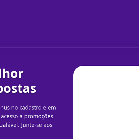
lhor
postas
nus no cadastro e em
 acesso a promoções
ualável. Junte-se aos