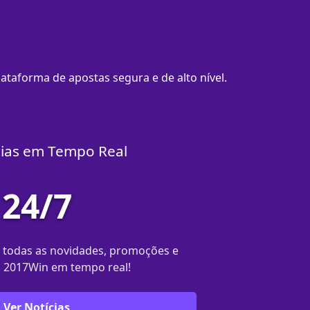
ataforma de apostas segura e de alto nível.
cias em Tempo Real
24/7
e todas as novidades, promoções e
 2017Win em tempo real!
Ver Notícias