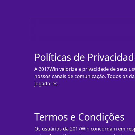
Políticas de Privacida
A 2017Win valoriza a privacidade de seus u
nossos canais de comunicação. Todos os dad
jogadores.
Termos e Condições
Os usuários da 2017Win concordam em respe