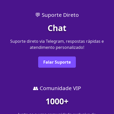
💬 Suporte Direto
Chat
Suporte direto via Telegram, respostas rápidas e
atendimento personalizado!
Falar Suporte
👥 Comunidade VIP
1000+