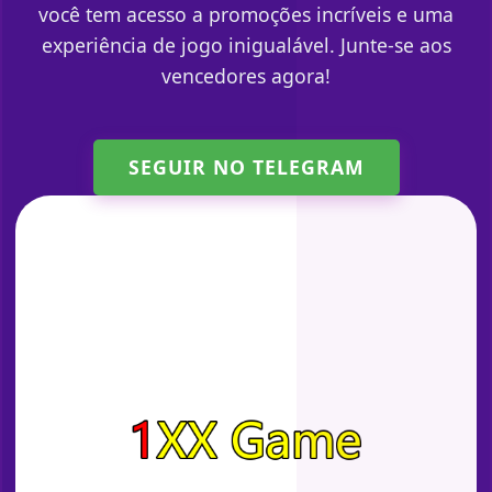
você tem acesso a promoções incríveis e uma
experiência de jogo inigualável. Junte-se aos
vencedores agora!
SEGUIR NO TELEGRAM