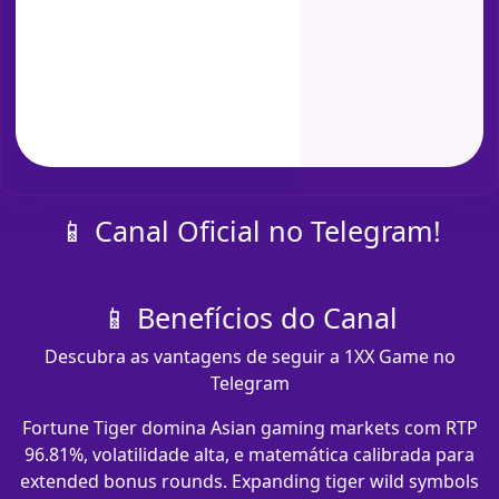
📱 Canal Oficial no Telegram!
📱 Benefícios do Canal
Descubra as vantagens de seguir a 1XX Game no
Telegram
Fortune Tiger domina Asian gaming markets com RTP
96.81%, volatilidade alta, e matemática calibrada para
extended bonus rounds. Expanding tiger wild symbols