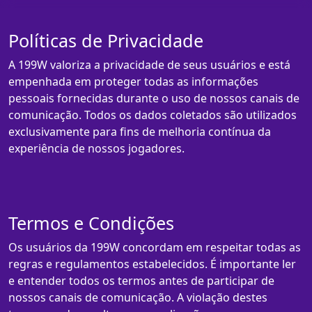
Políticas de Privacidade
A 199W valoriza a privacidade de seus usuários e está
empenhada em proteger todas as informações
pessoais fornecidas durante o uso de nossos canais de
comunicação. Todos os dados coletados são utilizados
exclusivamente para fins de melhoria contínua da
experiência de nossos jogadores.
Termos e Condições
Os usuários da 199W concordam em respeitar todas as
regras e regulamentos estabelecidos. É importante ler
e entender todos os termos antes de participar de
nossos canais de comunicação. A violação destes