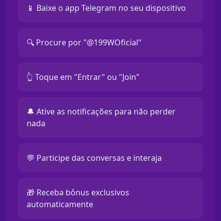
📱 Baixe o app Telegram no seu dispositivo
🔍 Procure por "@199WOficial"
👆 Toque em "Entrar" ou "Join"
🔔 Ative as notificações para não perder
nada
💬 Participe das conversas e interaja
🎁 Receba bônus exclusivos
automaticamente