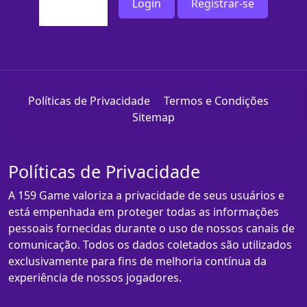
Login
Registrar-se
Políticas de Privacidade
Termos e Condições
Sitemap
Políticas de Privacidade
A 159 Game valoriza a privacidade de seus usuários e
está empenhada em proteger todas as informações
pessoais fornecidas durante o uso de nossos canais de
comunicação. Todos os dados coletados são utilizados
exclusivamente para fins de melhoria contínua da
experiência de nossos jogadores.