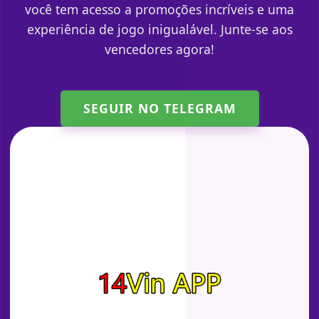
você tem acesso a promoções incríveis e uma
experiência de jogo inigualável. Junte-se aos
vencedores agora!
SEGUIR NO TELEGRAM