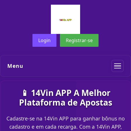
Login
Registrar-se
Menu
📱 14Vin APP A Melhor
Plataforma de Apostas
Cadastre-se na 14Vin APP para ganhar bônus no
cadastro e em cada recarga. Com a 14Vin APP,