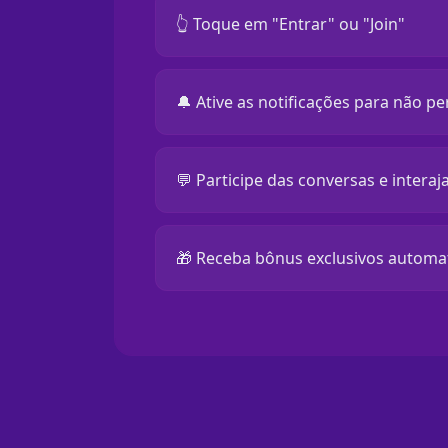
👆 Toque em "Entrar" ou "Join"
🔔 Ative as notificações para não p
💬 Participe das conversas e interaj
🎁 Receba bônus exclusivos autom