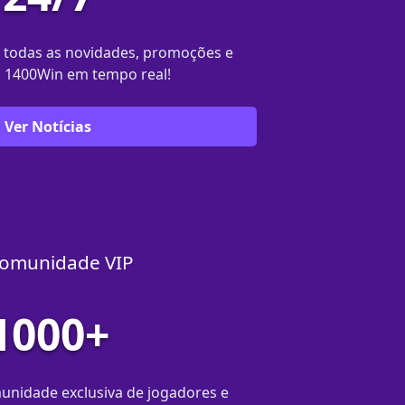
e todas as novidades, promoções e
 1400Win em tempo real!
Ver Notícias
Comunidade VIP
1000+
unidade exclusiva de jogadores e