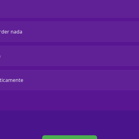
erder nada
a
aticamente