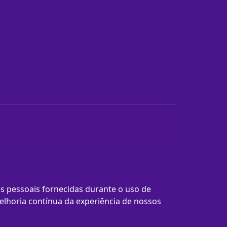
s pessoais fornecidas durante o uso de
elhoria contínua da experiência de nossos