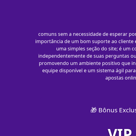
comuns sem a necessidade de esperar por 
importância de um bom suporte ao cliente e
uma simples seção do site; é um c
independentemente de suas perguntas ou p
promovendo um ambiente positivo que inc
equipe disponível e um sistema ágil para
apostas onlin
🎁 Bônus Exclu
VIP