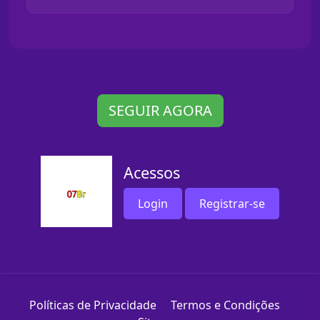
SEGUIR AGORA
Acessos
Login
Registrar-se
Políticas de Privacidade
Termos e Condições