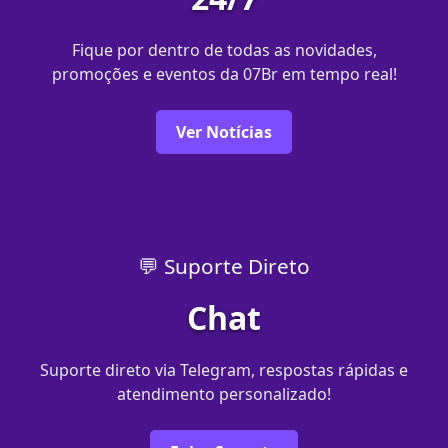
Fique por dentro de todas as novidades,
promoções e eventos da 07Br em tempo real!
Ver Notícias
💬 Suporte Direto
Chat
Suporte direto via Telegram, respostas rápidas e
atendimento personalizado!