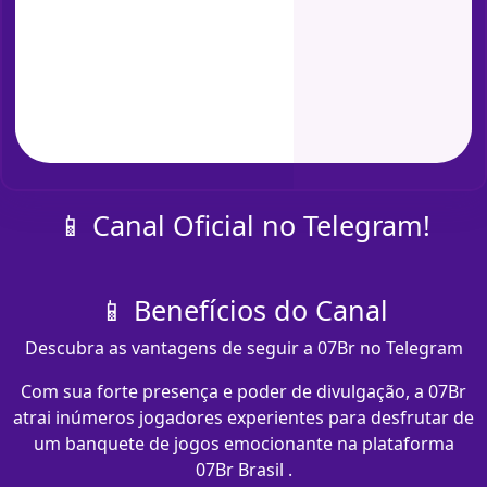
📱 Canal Oficial no Telegram!
📱 Benefícios do Canal
Descubra as vantagens de seguir a 07Br no Telegram
Com sua forte presença e poder de divulgação, a 07Br
atrai inúmeros jogadores experientes para desfrutar de
um banquete de jogos emocionante na plataforma
07Br Brasil .